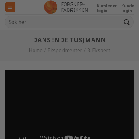
Skip
Kursleder
Kunde
to
login
login
content
DANSENDE TUSJMANN
Home
/
Eksperimenter
/
3. Ekspert