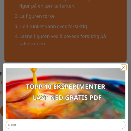
figur på en tørr tallerken.
La figuren tørke.
Hell lunket vann over, forsiktig.
Løsne figuren ved å bevege forsiktig på
tallerkenen.
EKSPERIMENTER RUNDT SAMME TEMA
Tusjkunst på kaffefilter
Kjemisk tusjkunst
SE VÅRT FORSKERUTSTYR HER
HVA SKJER?