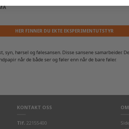
EMA
HER FINNER DU EKTE EKSPERIMENTUTSTYR
kt, syn, hørsel og følesansen. Disse sansene samarbeider. De
andpapir når de både ser og føler enn når de bare føler.
KONTAKT OSS
OM
Tlf.
22155400
Sid