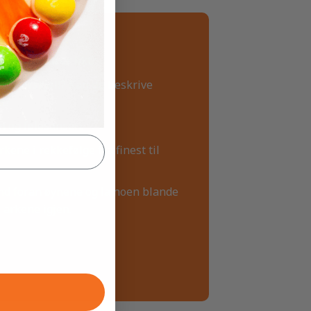
ellen? Hva er likt?
det forskjell? Kan du beskrive
tt?
n og følesansen.
kene i rekkefølge fra finest til
ind foran øynene og la noen blande
 arkene igjen.