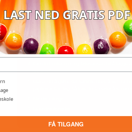
rer du å kjenne forskjell?
SLIK GJØR DU
Se på de ulike typene sandpapir. Hva er forskj
Ta på papirene. Hvordan føles de å ta på? Er 
forskjellene med ord som fint, grovt eller gla
Hvilke sanser har du brukt nå? Jo, synssanse
Kan du bruke syn- og følesansen til å legge ar
grovest?
Klarer du å gjøre det samme uten å se? Ta b
arn
papirene for deg. Så kan du forsøke å sortere
hage
Ble det riktig?
eskole
La andre forsøke.
FÅ TILGANG