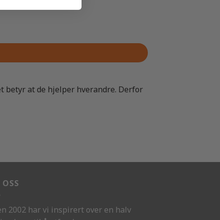
t betyr at de hjelper hverandre. Derfor
 OSS
en 2002 har vi inspirert over en halv