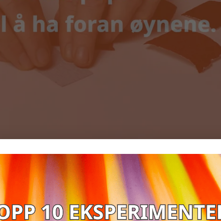
NDE Å FØLE PÅ