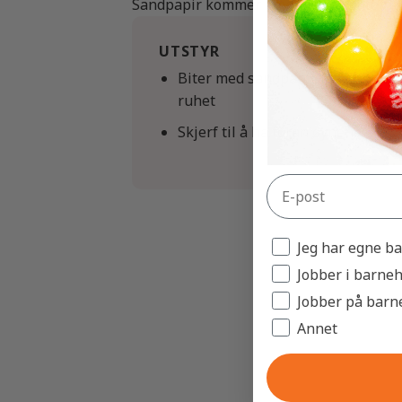
Sandpapir kommer i mange varianter. Kla
UTSTYR
Biter med sandpapir med ulik
ruhet
Skjerf til å ha foran øynene
Jeg har egne b
Jobber i barne
Jobber på barn
Annet