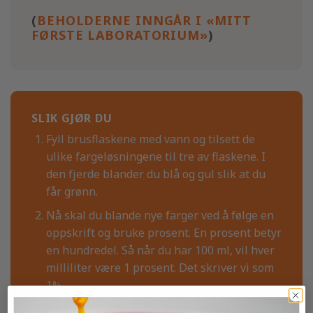
(
BEHOLDERNE INNGÅR I «MITT
FØRSTE LABORATORIUM»
)
SLIK GJØR DU
Fyll brusflaskene med vann og tilsett de
ulike fargeløsningene til tre av flaskene. I
den fjerde blander du blå og gul slik at du
får grønn.
Nå skal du blande nye farger ved å følge en
oppskrift og bruke prosent. En prosent betyr
en hundredel. Så når du har 100 ml, vil hver
milliliter være 1 prosent. Det skriver vi som
1%.
Oppskrift 1: 10% gul, 50% rød, 25% blå, 15%