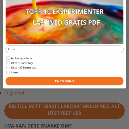
grønn.
Oppkrift 2: Nå skal du lage en 500 ml
blanding. Da trenger du en større beholder.
Her skal 25% være rød og 75% skal være gul.
Nå er 1% = 1ml x 5= 5 ml. Derfor blir 25%
rød 125 ml, og 75% gul blir 375 ml.
Kan du lage nye oppskrifter selv?
Jeg har egne barn
Jobber i barnehage
Jobber på barneskole
Annet
FÅ TILGANG
EKSPERIMENTER RUNDT SAMME TEMA
Fuglemat
BESTILL MITT FØRSTE LABORATORIUM MED ALT
UTSTYRET HER
HVA KAN DERE SNAKKE OM?