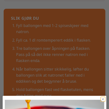
SLIK GJØR DU
Fyll ballongen med 1-2 spiseskjeer med
natron.
Fyll ca. 1 dl romtemperert eddik i flasken.
Tre ballongen over åpningen på flasken.
Pass på så det ikke renner natron ned i
flasken enda.
Når ballongen sitter skikkelig, løfter du
ballongen slik at natronet faller ned i
eddiken og det begynner å bruse.
Hold ballongen fast ved flasketuten, mens
den fylles med gass.
Når ballongen er fylt med gass kan du løsne