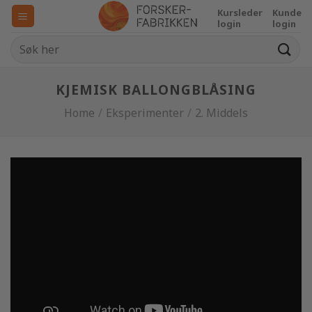
Skip
Kursleder
Kunde
to
login
login
content
KJEMISK BALLONGBLÅSING
Home
/
Eksperimenter
/
2. Middels