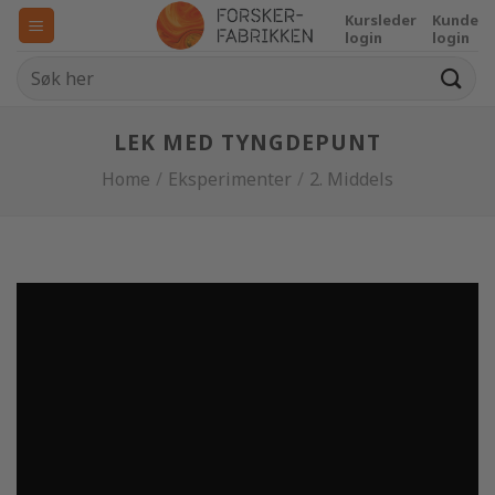
Skip
Kursleder
Kunde
to
login
login
content
LEK MED TYNGDEPUNT
Home
/
Eksperimenter
/
2. Middels