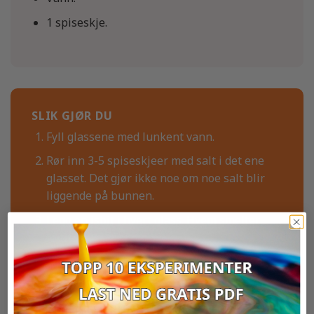
1 spiseskje.
SLIK GJØR DU
Fyll glassene med lunkent vann.
Rør inn 3-5 spiseskjeer med salt i det ene
glasset. Det gjør ikke noe om noe salt blir
liggende på bunnen.
Legg en isbit i hvert glass. Hvem smelter
først?
EKSPERIMENTER RUNDT SAMME TEMA