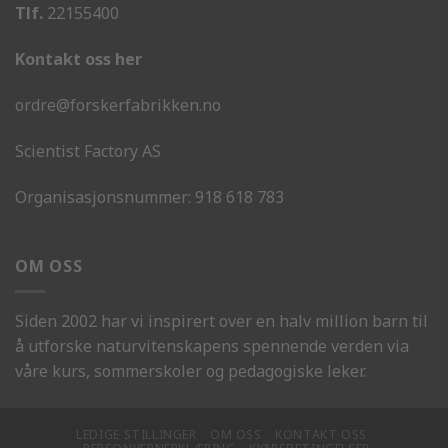
Tlf.
22155400
Kontakt oss her
ordre@forskerfabrikken.no
Scientist Factory AS
Organisasjonsnummer:
918 618 783
OM OSS
Siden 2002 har vi inspirert over en halv million barn til
å utforske naturvitenskapens spennende verden via
våre kurs, sommerskoler og pedagogiske leker.
LEDIGE STILLINGER
OM OSS
KONTAKT OSS