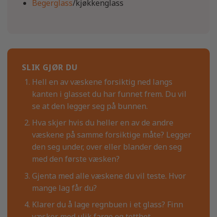
Begerglass
/kjøkkenglass
SLIK GJØR DU
Hell en av væskene forsiktig ned langs
kanten i glasset du har funnet frem. Du vil
se at den legger seg på bunnen.
Hva skjer hvis du heller en av de andre
væskene på samme forsiktige måte? Legger
den seg under, over eller blander den seg
med den første væsken?
Gjenta med alle væskene du vil teste. Hvor
mange lag får du?
Klarer du å lage regnbuen i et glass? Finn
væsker med ulik farge og tetthet.