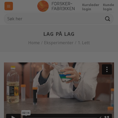
Skip
Kursleder
Kunde
to
login
login
content
LAG PÅ LAG
Home
/
Eksperimenter
/
1. Lett