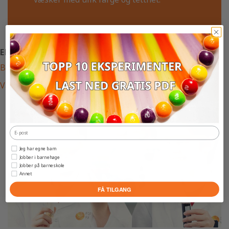
EKSPERIMENTER RUNDT SAMME TEMA
Bobler i farta
Væskekonkurranse
Jeg har egne barn
Jobber i barnehage
Jobber på barneskole
Annet
FÅ TILGANG