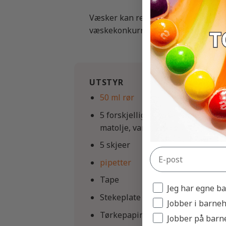
Væsker kan renne. De har ikke fast 
væskekonkurranse.
UTSTYR
50 ml rør
5 forskjellige væsker som
matolje, vann, Zalo etc.
5 skjeer
pipetter
Tape
Jeg har egne b
Stekeplate
Jobber i barne
Tørkepapir
Jobber på barn