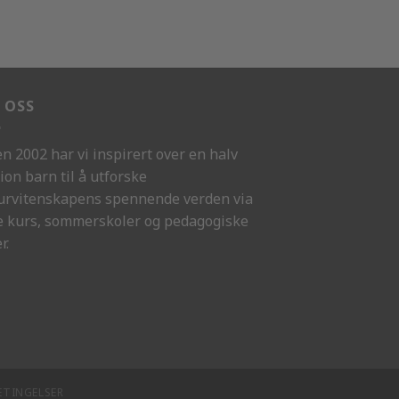
 OSS
en 2002 har vi inspirert over en halv
ion barn til å utforske
urvitenskapens spennende verden via
e kurs, sommerskoler og pedagogiske
r.
ETINGELSER