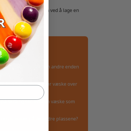
 som du kan forske på ved å lage en
itt tørkepapir under den andre enden
gulv.
 til å flytte litt av hver væske over
pp på skrå og ser hvilken væske som
lken kommer på de andre plassene?