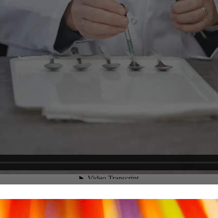
ER FØRST I MÅL?