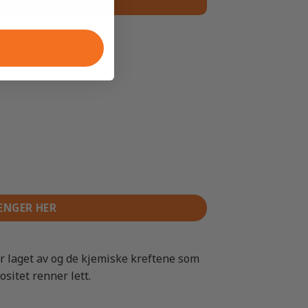
ENGER HER
r laget av og de kjemiske kreftene som
sitet renner lett.