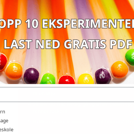
form, men fast volum, og du har mange væsker på kjøkkenet
SLIK GJØR DU
Fyll forskjellige væsker i rørene med kork.
Tape skjeer på en stekeplate og ha gjerne l
av platen slik at du ikke får søl på bord eller 
La platen ligge flatt mens du bruker en pipette
til en skje.
Så sier du klar, ferdig, gå og løfter platen o
renner raskest!
arn
hage
Hvilken væske kommer først til bunnen? Hvi
eskole