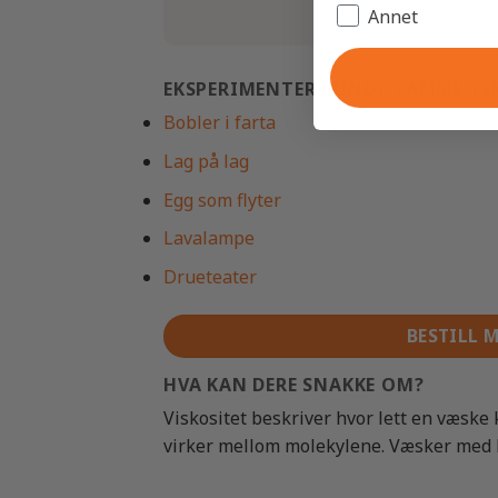
Annet
EKSPERIMENTER RUNDT SAMME T
Bobler i farta
Lag på lag
Egg som flyter
Lavalampe
Drueteater
BESTILL 
HVA KAN DERE SNAKKE OM?
Viskositet beskriver hvor lett en væske
virker mellom molekylene. Væsker med hø