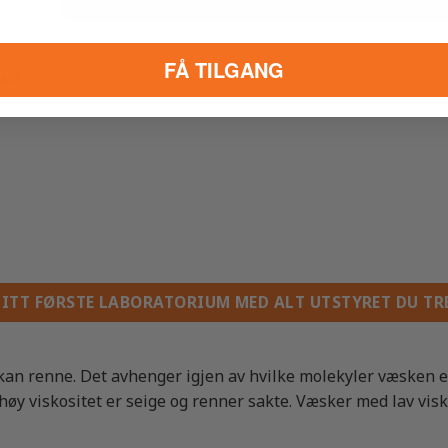
FÅ TILGANG
EMA
MITT FØRSTE LABORATORIUM MED ALT UTSTYRET DU TR
 kan renne. Det avhenger igjen av hvilke molekyler væsken e
y viskositet er seige og renner sakte. Væsker med lav visko