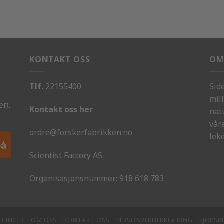
KONTAKT OSS
OM
Tlf.
22155400
Sid
mill
en.
Kontakt oss her
nat
vår
ordre@forskerfabrikken.no
leke
på
Scientist Factory AS
Organisasjonsnummer:
918 618 783
LLINGER
OM OSS
KONTAKT OSS
PERSONVERNERKLÆRING
KJØPSB