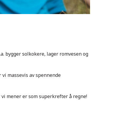
.a. bygger solkokere, lager romvesen og
ør vi massevis av spennende
er vi mener er som superkrefter å regne!