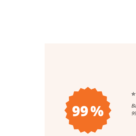
⭐
Ba
99