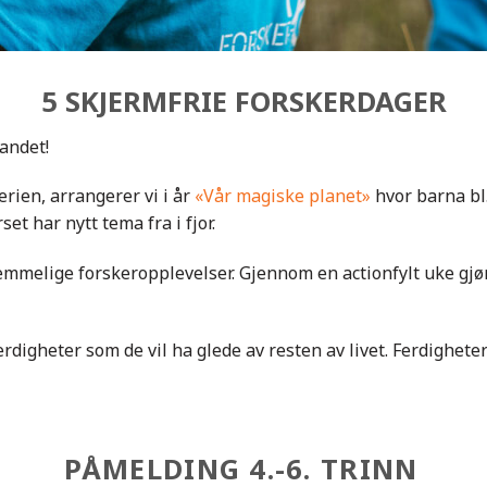
5 SKJERMFRIE FORSKERDAGER
landet!
erien, arrangerer vi i år
«Vår magiske planet»
hvor barna bl
set har nytt tema fra i fjor.
emmelige forskeropplevelser. Gjennom en actionfylt uke gj
erdigheter som de vil ha glede av resten av livet. Ferdighet
PÅMELDING 4.-6. TRINN