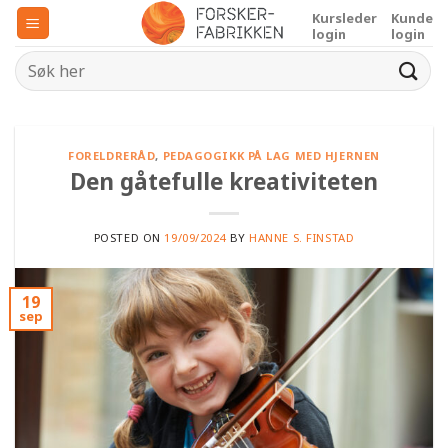
Skip
Kursleder
Kunde
to
login
login
content
FORELDRERÅD
,
PEDAGOGIKK PÅ LAG MED HJERNEN
Den gåtefulle kreativiteten
POSTED ON
19/09/2024
BY
HANNE S. FINSTAD
19
sep