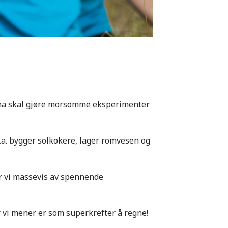
na skal gjøre morsomme eksperimenter
.a. bygger solkokere, lager romvesen og
ør vi massevis av spennende
er vi mener er som superkrefter å regne!