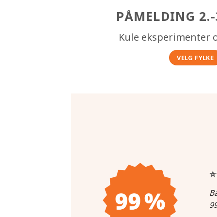
PÅMELDING 2.-
Kule eksperimenter o
VELG FYLKE
⭐
Ba
99