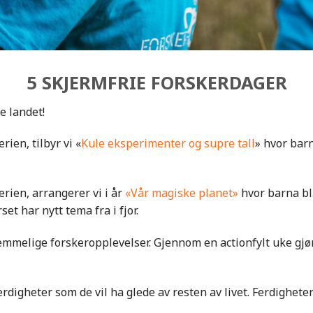
5 SKJERMFRIE FORSKERDAGER
le landet!
rien, tilbyr vi «
Kule eksperimenter og supre tall
» hvor bar
erien, arrangerer vi i år
«Vår magiske planet»
hvor barna bl
set har nytt tema fra i fjor.
emmelige forskeropplevelser. Gjennom en actionfylt uke gj
erdigheter som de vil ha glede av resten av livet. Ferdighet