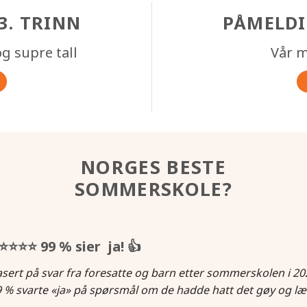
3. TRINN
PÅMELDI
g supre tall
Vår m
NORGES BESTE
SOMMERSKOLE?
⭐⭐⭐⭐
99 % sier ja!
👍
sert på svar fra foresatte og barn etter sommerskolen i 20
 % svarte «ja» på spørsmål om de hadde hatt det gøy og læ