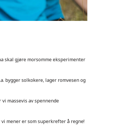
na skal gjøre morsomme eksperimenter
.a. bygger solkokere, lager romvesen og
ør vi massevis av spennende
er vi mener er som superkrefter å regne!