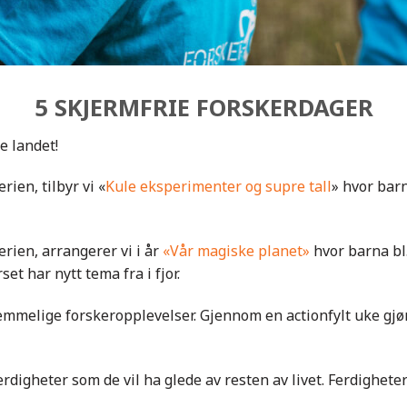
5 SKJERMFRIE FORSKERDAGER
le landet!
rien, tilbyr vi «
Kule eksperimenter og supre tall
» hvor bar
erien, arrangerer vi i år
«Vår magiske planet»
hvor barna bl
set har nytt tema fra i fjor.
emmelige forskeropplevelser. Gjennom en actionfylt uke gj
erdigheter som de vil ha glede av resten av livet. Ferdighet