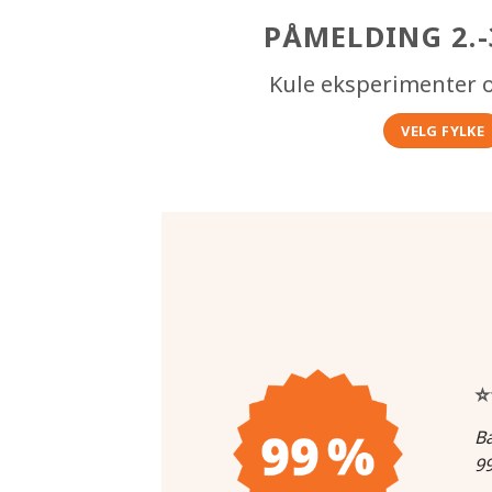
PÅMELDING 2.-
Kule eksperimenter o
VELG FYLKE
⭐
Ba
99