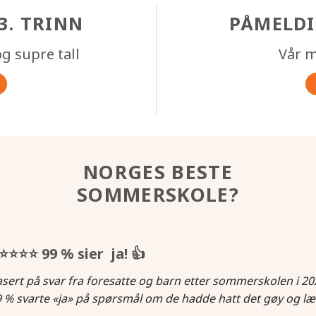
3. TRINN
PÅMELDI
g supre tall
Vår m
NORGES BESTE
SOMMERSKOLE?
⭐⭐⭐⭐
99 % sier ja!
👍
sert på svar fra foresatte og barn etter sommerskolen i 20
 % svarte «ja» på spørsmål om de hadde hatt det gøy og læ