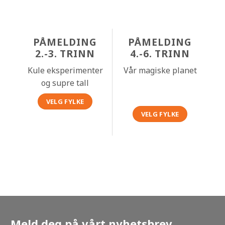
PÅMELDING
PÅMELDING
2.-3. TRINN
4.-6. TRINN
Kule eksperimenter
Vår magiske planet
og supre tall
VELG FYLKE
VELG FYLKE
Meld deg på vårt nyhetsbrev