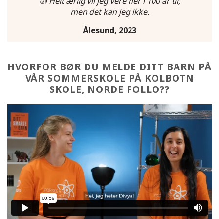
👍 Helt ærlig vil jeg vere her i 100 år til,
men det kan jeg ikke.
Ålesund, 2023
HVORFOR BØR DU MELDE DITT BARN PÅ
VÅR SOMMERSKOLE PÅ KOLBOTN
SKOLE, NORDE FOLLO??