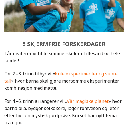
5 SKJERMFRIE FORSKERDAGER
I år inviterer vi til to sommerskoler i Lillesand og hele
landet!
For 2.–3. trinn tilbyr vi «
Kule eksperimenter og supre
tall
» hvor barna skal gjøre morsomme eksperimenter i
kombinasjon med matte.
For 4.–6. trinn arrangerer vi «
Vår magiske planet
» hvor
barna bl.a. bygger solkokere, lager romvesen og leter
etter liv i en mystisk jordprøve. Kurset har nytt tema
fra i fjor.