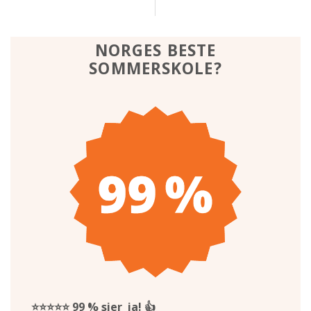
NORGES BESTE
SOMMERSKOLE?
⭐⭐⭐⭐⭐
99 % sier ja!
👍