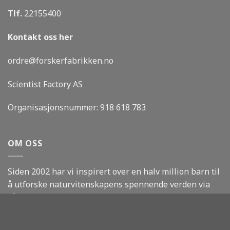
Tlf.
22155400
Kontakt oss her
ordre@forskerfabrikken.no
Scientist Factory AS
Organisasjonsnummer:
918 618 783
OM OSS
Siden 2002 har vi inspirert over en halv million barn til
å utforske naturvitenskapens spennende verden via
våre kurs, sommerskoler og pedagogiske leker.
LEDIGE STILLINGER
OM OSS
KONTAKT OSS