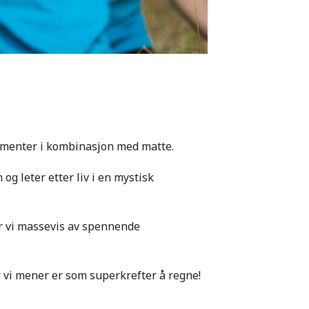
imenter i kombinasjon med matte.
og leter etter liv i en mystisk
ør vi massevis av spennende
er vi mener er som superkrefter å regne!