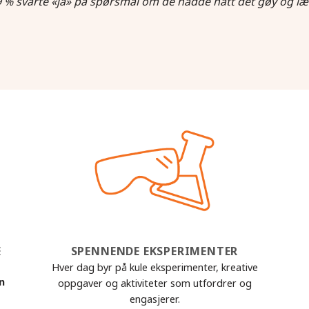
 % svarte «ja» på spørsmål om de hadde hatt det gøy og læ
E
SPENNENDE EKSPERIMENTER
Hver dag byr på kule eksperimenter, kreative
nn
oppgaver og aktiviteter som utfordrer og
engasjerer.