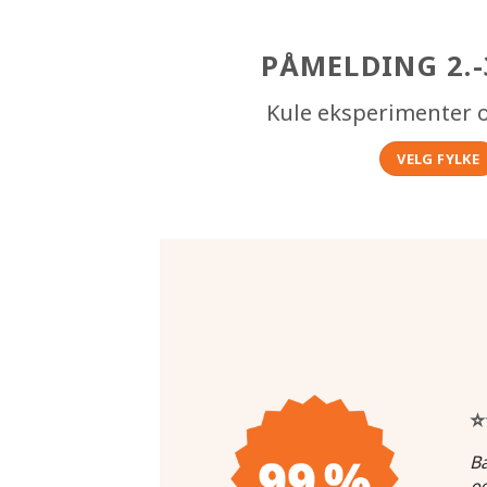
PÅMELDING 2.-
Kule eksperimenter o
VELG FYLKE
⭐
Ba