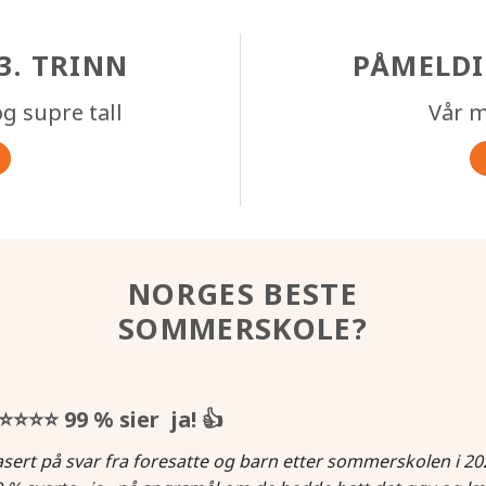
3. TRINN
PÅMELDI
g supre tall
Vår m
NORGES BESTE
SOMMERSKOLE?
⭐⭐⭐⭐
99 % sier ja!
👍
sert på svar fra foresatte og barn etter sommerskolen i 20