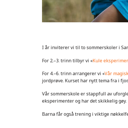
I år inviterer vi til to sommerskoler i S
For 2.–3. trinn tilbyr vi «
Kule eksperimen
For 4.–6. trinn arrangerer vi «
Vår magisk
jordprøve. Kurset har nytt tema fra i fjor
Vår sommerskole er stappfull av uforgl
eksperimenter og har det skikkelig gøy.
Barna får også trening i viktige nøkkelf