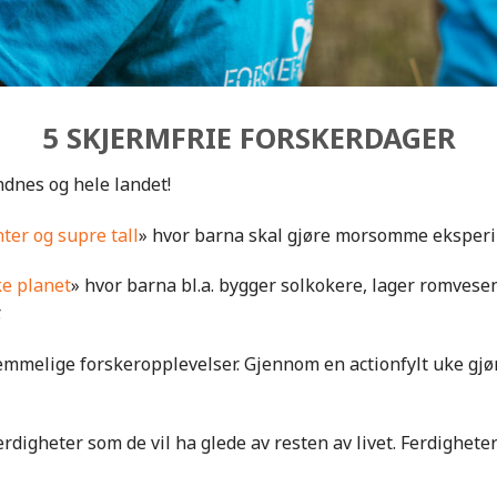
5 SKJERMFRIE FORSKERDAGER
andnes og hele landet!
ter og supre tall
» hvor barna skal gjøre morsomme eksper
e planet
» hvor barna bl.a. bygger solkokere, lager romvesen 
.
emmelige forskeropplevelser. Gjennom en actionfylt uke gj
erdigheter som de vil ha glede av resten av livet. Ferdighet