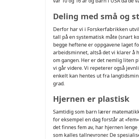
var 10 og 16 år og barn i USA da de va
Deling med små og st
Derfor har vi i Forskerfabrikken utv
tall på en systematisk måte (snart 
begge heftene er oppgavene laget for
arbeidsminnet, altså det vi klarer å 
om gangen. Her er det nemlig liten pla
vi går videre. Vi repeterer også jevnl
enkelt kan hentes ut fra langtidsmin
grad.
Hjernen er plastisk
Samtidig som barn lærer matematikk,
for eksempel en dag forstår at «fem
det finnes fem av, har hjernen lenge
som kalles tallnevroner. De spesialis