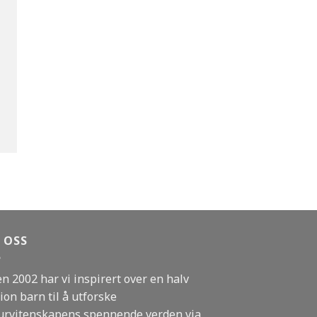
 OSS
en 2002 har vi inspirert over en halv
ion barn til å utforske
urvitenskapens spennende verden via