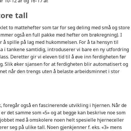
r 10-12 år og 16-17 år.
ore tall
iklet to mattehefter som tar for seg deling med små og store
kommer også en full pakke med hefter om brøkregning). I
 å spille på lag med hukommelsen. For å ta hensyn til
ha i tankene samtidig, introduserer vi bare en ny utfordring
ss. Deretter gir vi eleven tid til å øve inn ferdigheten før
ig. Slik øker sjansen for at ferdigheten blir automatisert og
net når den trengs uten å belaste arbeidsminnet i stor
 foregår også en fascinerende utvikling i hjernen. Når de
» er det samme som «5» og at begge kan beskrive noe som
 jobbet med å omskolere noen helt spesielle hjerneceller
erer seg på ulike tall. Noen gjenkjenner f. eks. «3» mens