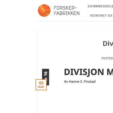
Skip
SOMMERSKOLE 
to
content
KONTAKT OS
Div
POSTE
03
mar