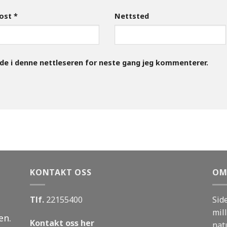
post
*
Nettsted
ide i denne nettleseren for neste gang jeg kommenterer.
KONTAKT OSS
OM
Tlf.
22155400
Sid
mill
en.
Kontakt oss her
nat