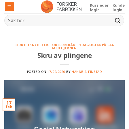
Skip
Kursleder
Kunde
to
login
login
content
BEDRIFTSNYHETER
,
FORELDRERÅD
,
PEDAGOGIKK PÅ LAG
MED HJERNEN
Skru av plingene
POSTED ON
17/02/2026
BY
HANNE S. FINSTAD
17
feb