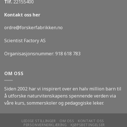
Tlf.
22155400
Kontakt oss her
ordre@forskerfabrikken.no
Scientist Factory AS
Organisasjonsnummer:
918 618 783
OM OSS
Siden 2002 har vi inspirert over en halv million barn til
å utforske naturvitenskapens spennende verden via
våre kurs, sommerskoler og pedagogiske leker.
LEDIGE STILLINGER
OM OSS
KONTAKT OSS
PERSONVERNERKLÆRING
KJØPSBETINGELSER