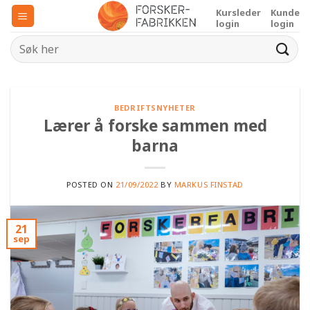
Skip
Kursleder
Kunde
to
login
login
content
BEDRIFTSNYHETER
Lærer å forske sammen med
barna
POSTED ON
21/09/2022
BY
MARKUS FINSTAD
21
sep